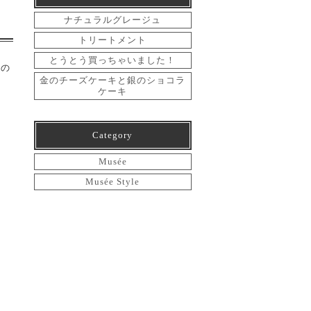
ナチュラルグレージュ
トリートメント
とうとう買っちゃいました！
トの
金のチーズケーキと銀のショコラ
ケーキ
Category
Musée
Musée Style