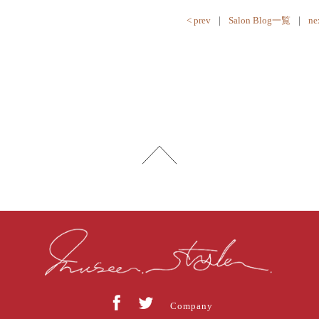
< prev
｜
Salon Blog一覧
｜
ne
Company