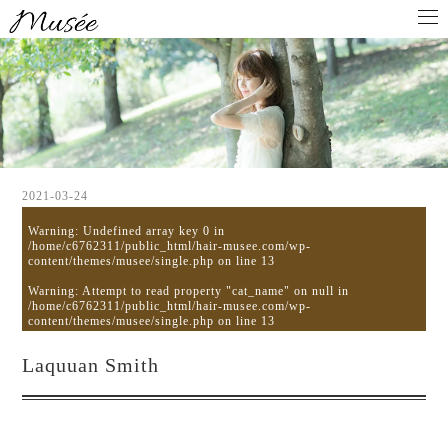
2021-03-24
Warning
: Undefined array key 0 in
/home/c6762311/public_html/hair-musee.com/wp-
content/themes/musee/single.php
on line
13
Warning
: Attempt to read property "cat_name" on null in
/home/c6762311/public_html/hair-musee.com/wp-
content/themes/musee/single.php
on line
13
Laquuan Smith