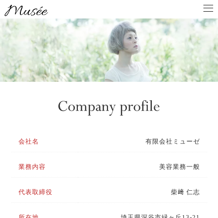
会社名
有限会社ミューゼ
業務内容
美容業務一般
代表取締役
柴﨑 仁志
所在地
埼玉県深谷市緑ヶ丘13-21