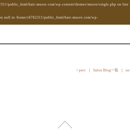
311/public_html/hair-musee.com/wp-content/themes/musee/single.php
on line
on null in
/home/c6762311/public_html/hair-musee.com/wp-
< prev
｜
Salon Blog一覧
｜
ne