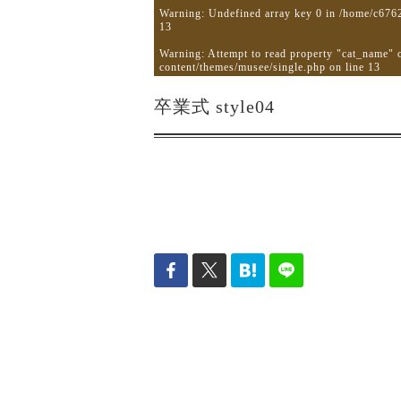
Warning
: Undefined array key 0 in
/home/c6762
13
Warning
: Attempt to read property "cat_name" 
content/themes/musee/single.php
on line
13
卒業式 style04