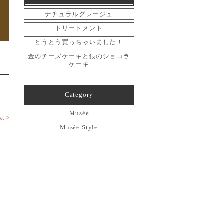
ナチュラルグレージュ
トリートメント
とうとう買っちゃいました！
金のチーズケーキと銀のショコラ
ケーキ
Category
Musée
xt >
Musée Style