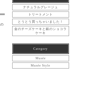
ナチュラルグレージュ
トリートメント
とうとう買っちゃいました！
トの
金のチーズケーキと銀のショコラ
ケーキ
Category
Musée
Musée Style