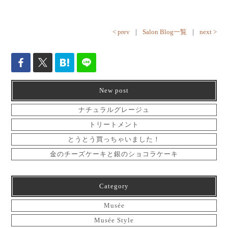
< prev
｜
Salon Blog一覧
｜
next >
New post
ナチュラルグレージュ
トリートメント
とうとう買っちゃいました！
金のチーズケーキと銀のショコラケーキ
Category
Musée
Musée Style